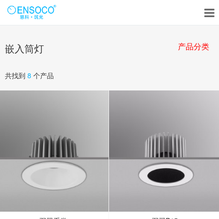
产品分类
嵌入筒灯
共找到
8
个产品